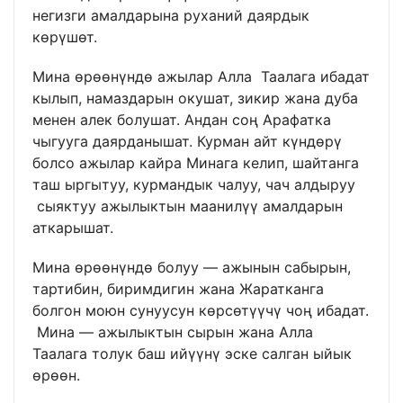
негизги амалдарына руханий даярдык
көрүшөт.
Мина өрөөнүндө ажылар Алла Таалага ибадат
кылып, намаздарын окушат, зикир жана дуба
менен алек болушат. Андан соң Арафатка
чыгууга даярданышат. Курман айт күндөрү
болсо ажылар кайра Минага келип, шайтанга
таш ыргытуу, курмандык чалуу, чач алдыруу
сыяктуу ажылыктын маанилүү амалдарын
аткарышат.
Мина өрөөнүндө болуу — ажынын сабырын,
тартибин, биримдигин жана Жаратканга
болгон моюн сунуусун көрсөтүүчү чоң ибадат.
Мина — ажылыктын сырын жана Алла
Таалага толук баш ийүүнү эске салган ыйык
өрөөн.