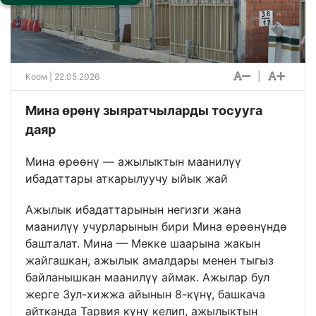
|
Коом
| 22.05.2026
Мина өрөнү зыяратчыларды тосууга
даяр
Мина өрөөнү — ажылыктын маанилүү
ибадаттары аткарылуучу ыйык жай
Ажылык ибадаттарынын негизги жана
маанилүү учурларынын бири Мина өрөөнүндө
башталат. Мина — Мекке шаарына жакын
жайгашкан, ажылык амалдары менен тыгыз
байланышкан маанилүү аймак. Ажылар бул
жерге Зул-хижжа айынын 8-күнү, башкача
айтканда Тарвия күнү келип, ажылыктын