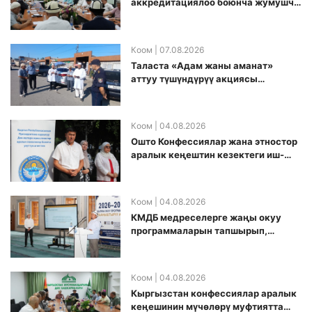
аккредитациялоо боюнча жумушчу
топ аккредитация өткөрүү күнүн
белгиледи
Коом
| 07.08.2026
Таласта «Адам жаны аманат»
аттуу түшүндүрүү акциясы
өткөрүлдү
Коом
| 04.08.2026
Ошто Конфессиялар жана этностор
аралык кеңештин кезектеги иш-
чарасы уюштурулду
Коом
| 04.08.2026
КМДБ медреселерге жаңы окуу
программаларын тапшырып,
санариптик билим берүү боюнча
долбоорду ишке киргизди
Коом
| 04.08.2026
Кыргызстан конфессиялар аралык
кеӊешинин мүчөлөрү муфтиятта