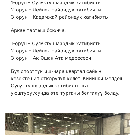
1-орун – Сүлүктү шаардык хатибияты
2-орун – Лейлек райондук хатибияты
3-орун – Кадамжай райондук хатибияты
Аркан тартыш боюнча:
1-орун – Сүлүктү шаардык хатибияты
2-орун – Лейлек райондук хатибияты
3-орун – Ак-Эшан Ата медресеси
Бул спорттук иш-чара квартал сайын
кезектешип өткөрүлүп келет. Кийинки мелдеш
Сүлүктү шаардык хатибиятынын
уюштуруусунда өтө турганы белгилүү болду.