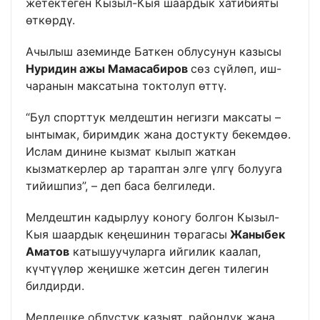
жетектеген Кызыл-Кыя шаардык хатибияты
өткөрдү.
Ачылыш аземинде Баткен облусунун казысы
Нуридин ажы Мамасабиров
сөз сүйлөп, иш-
чаранын максатына токтолуп өттү.
“Бул спорттук мелдештин негизги максаты –
ынтымак, биримдик жана достукту бекемдөө.
Ислам динине кызмат кылып жаткан
кызматкерлер ар тараптан элге үлгү болууга
тийишпиз”, – деп баса белгиледи.
Мелдештин кадырлуу коногу болгон Кызыл-
Кыя шаардык кеңешинин төрагасы
Жаныбек
Аматов
катышуучуларга ийгилик каалап,
күчтүүлөр жеңишке жетсин деген тилегин
билдирди.
Мелдешке облустук казыят, райондук жана