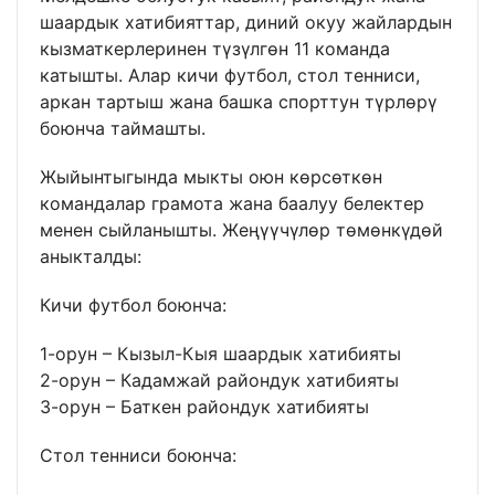
шаардык хатибияттар, диний окуу жайлардын
кызматкерлеринен түзүлгөн 11 команда
катышты. Алар кичи футбол, стол тенниси,
аркан тартыш жана башка спорттун түрлөрү
боюнча таймашты.
Жыйынтыгында мыкты оюн көрсөткөн
командалар грамота жана баалуу белектер
менен сыйланышты. Жеңүүчүлөр төмөнкүдөй
аныкталды:
Кичи футбол боюнча:
1-орун – Кызыл-Кыя шаардык хатибияты
2-орун – Кадамжай райондук хатибияты
3-орун – Баткен райондук хатибияты
Стол тенниси боюнча: