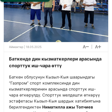
|
Аймактар
| 18.05.2025
Баткенде дин кызматкерлери арасында
спорттук иш-чара өттү
Баткен облусунун Кызыл-Кыя шаарындагы
“Газпром” спорт комплексинде дин
кызматкерлеринин арасында спорттук иш-
чара өткөрүлдү. Спорттук мелдешти өткөрүү
эстафетасы Кызыл-Кыя шардык хатибиятына
берилгендиктен
Ниматилла ажы Топчиев