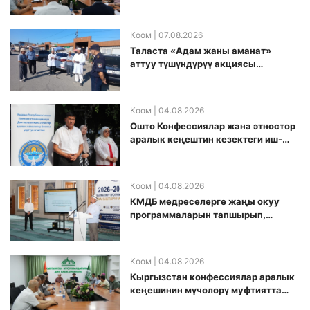
топ аккредитация өткөрүү күнүн
белгиледи
Коом
| 07.08.2026
Таласта «Адам жаны аманат»
аттуу түшүндүрүү акциясы
өткөрүлдү
Коом
| 04.08.2026
Ошто Конфессиялар жана этностор
аралык кеңештин кезектеги иш-
чарасы уюштурулду
Коом
| 04.08.2026
КМДБ медреселерге жаңы окуу
программаларын тапшырып,
санариптик билим берүү боюнча
долбоорду ишке киргизди
Коом
| 04.08.2026
Кыргызстан конфессиялар аралык
кеӊешинин мүчөлөрү муфтиятта
болушту