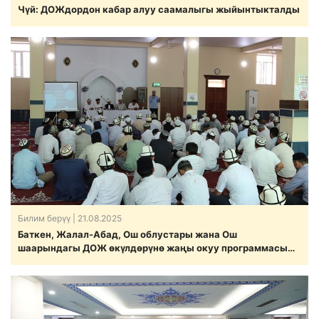
Чүй: ДОЖдордон кабар алуу саамалыгы жыйынтыкталды
Билим берүү
| 21.08.2025
Баткен, Жалал-Абад, Ош облустары жана Ош
шаарындагы ДОЖ өкүлдөрүнө жаңы окуу программасы
тааныштырылды