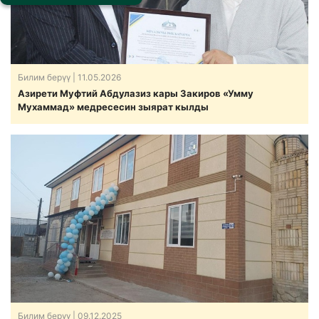
Билим берүү
| 11.05.2026
Азирети Муфтий Абдулазиз кары Закиров «Умму
Мухаммад» медресесин зыярат кылды
Билим берүү
| 09.12.2025