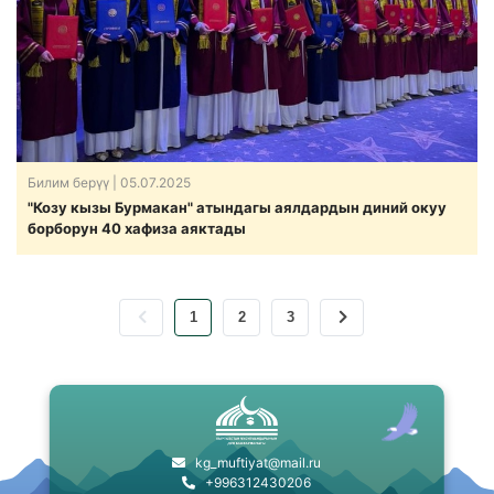
Билим берүү
| 05.07.2025
"Козу кызы Бурмакан" атындагы аялдардын диний окуу
борборун 40 хафиза аяктады
1
2
3
kg_muftiyat@mail.ru
+996312430206