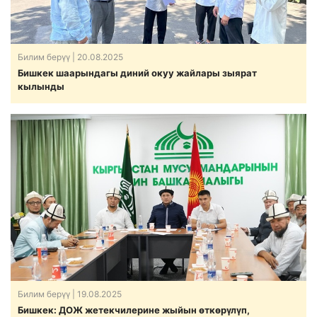
Билим берүү
| 20.08.2025
Бишкек шаарындагы диний окуу жайлары зыярат
кылынды
Билим берүү
| 19.08.2025
Бишкек: ДОЖ жетекчилерине жыйын өткөрүлүп,