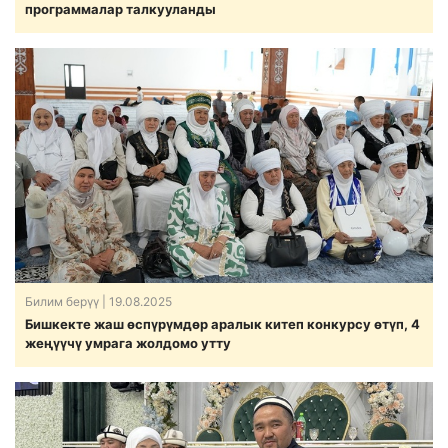
программалар талкууланды
Билим берүү
| 19.08.2025
Бишкекте жаш өспүрүмдөр аралык китеп конкурсу өтүп, 4
жеңүүчү умрага жолдомо утту