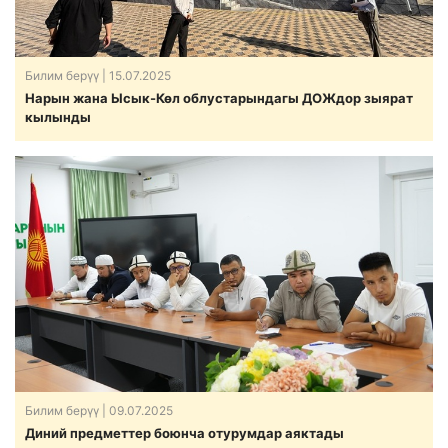
Билим берүү
| 15.07.2025
Нарын жана Ысык-Көл облустарындагы ДОЖдор зыярат
кылынды
Билим берүү
| 09.07.2025
Диний предметтер боюнча отурумдар аяктады