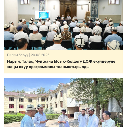
Билим берүү
| 20.08.2025
Нарын, Талас, Чүй жана Ысык-Көлдөгү ДОЖ өкүлдөрүнө
жаңы окуу программасы тааныштырылды