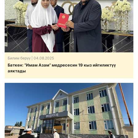
Билим берүү
| 04.08.2025
Баткен: “Имам Азам” медресесин 19 кыз ийгиликтүү
аяктады