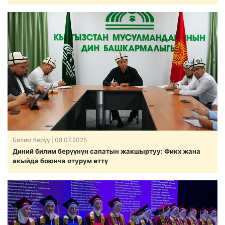
Билим берүү
| 08.07.2025
Диний билим берүүнүн сапатын жакшыртуу: Фикх жана
акыйда боюнча отурум өттү