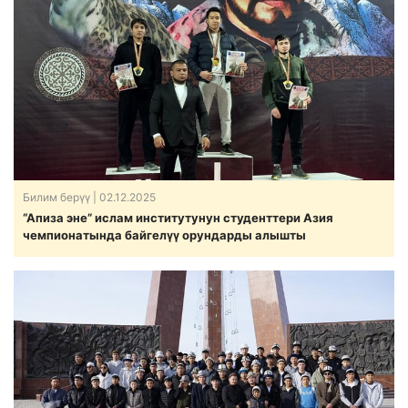
Билим берүү
| 02.12.2025
“Апиза эне” ислам институтунун студенттери Азия
чемпионатында байгелүү орундарды алышты