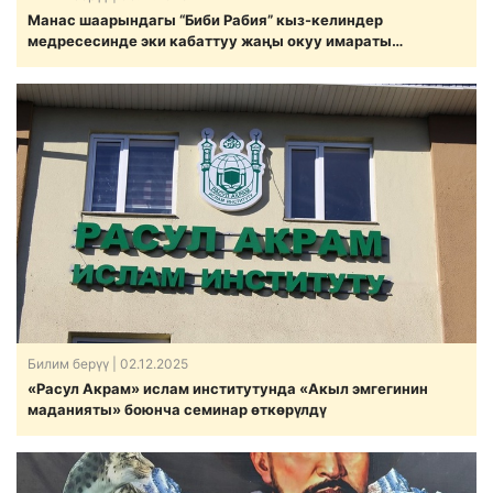
Манас шаарындагы “Биби Рабия” кыз-келиндер
медресесинде эки кабаттуу жаңы окуу имараты
пайдаланууга берилди.
Билим берүү
| 02.12.2025
«Расул Акрам» ислам институтунда «Акыл эмгегинин
маданияты» боюнча семинар өткөрүлдү