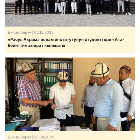
Билим берүү
| 02.12.2025
«Расул Акрам» ислам институтунун студенттери «Ата-
Бейитти» зыярат кылышты
Билим берүү
| 28.08.2025