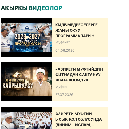
АКЫРКЫ ВИДЕОЛОР
КМДБ МЕДРЕСЕЛЕРГЕ
ЖАҢЫ ОКУУ
ПРОГРАММАЛАРЫН
САНАРИПТИК БИЛИМ
Муфтият
БЕРҮҮ БОЮНЧА
04.08.2026
ДОЛБООРДУ ИШКЕ
КИРГИЗДИ
«АЗИРЕТИ МУФТИЙДИН
ФИТНАДАН САКТАНУУ
ЖАНА КООМДУК
ЫНТЫМАКТЫ БЕКЕМДӨӨ
Муфтият
БОЮНЧА КАЙРЫЛУУСУ»
27.07.2026
АЗИРЕТИ МУФТИЙ
ЫСЫК-КӨЛ ОБЛУСУНДА
“ДИНИМ – ИСЛАМ,