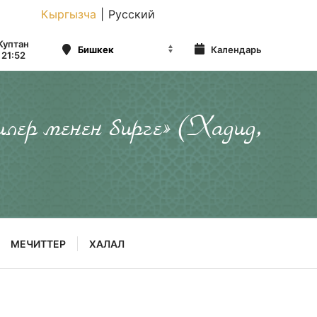
Кыргызча
|
Русский
Куптан
Календарь
21:52
илер менен бирге» (Хадид,
МЕЧИТТЕР
ХАЛАЛ