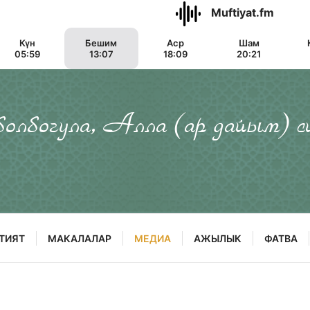
Muftiyat.fm
Күн
Бешим
Аср
Шам
05:59
13:07
18:09
20:21
 болбогула, Алла (ар дайым) с
ТИЯТ
МАКАЛАЛАР
МЕДИА
АЖЫЛЫК
ФАТВА