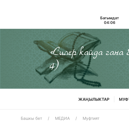
Багымдат
04:06
«Силер кайда гана
4)
ЖАҢЫЛЫКТАР
МУФ
Башкы бет
МЕДИА
Муфтият