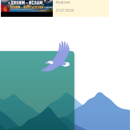
ӨЛКӨМ – КЫРГЫЗСТАН”
Муфтият
АТТУУ ИШ-ЧАРА
27.07.2026
ӨТКӨРДҮ