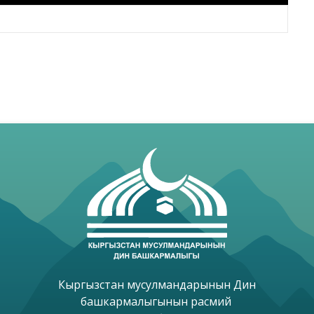
Кыргызстан мусулмандарынын Дин

башкармалыгынын расмий 
