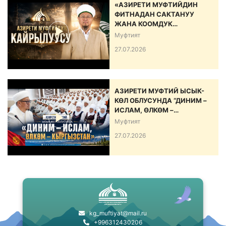
«АЗИРЕТИ МУФТИЙДИН
ФИТНАДАН САКТАНУУ
ЖАНА КООМДУК
ЫНТЫМАКТЫ БЕКЕМДӨӨ
Муфтият
БОЮНЧА КАЙРЫЛУУСУ»
27.07.2026
АЗИРЕТИ МУФТИЙ ЫСЫК-
КӨЛ ОБЛУСУНДА “ДИНИМ –
ИСЛАМ, ӨЛКӨМ –
КЫРГЫЗСТАН” АТТУУ ИШ-
Муфтият
ЧАРА ӨТКӨРДҮ
27.07.2026
kg_muftiyat@mail.ru
+996312430206