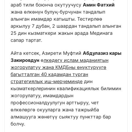
араб тили боюнча окутуучусу
Амин Фатхий
жана өлкөнүн булуң-бурчунан тандалып
алынган имамдар катышты. Тестирлөө
аркылуу 7 дубан, 2 шаардан тандалып алынган
25 дин кызматкери жакын арада Мединага
сапар тартат.
Айта кетсек, Азирети Муфтий
Абдулазиз кары
Закировдун
ө
лкөдөгү ислам маданиятын
жогорулатуу жана КМДБны өнүктүрүүгө
багытталган 40 кадамдан турган
стратегиялык иш-мерчеминде
дин
кызматкерлеринин квалификациялык билимин
жогорулатуу, имамдардын
профессионалдуулугун арттыруу, чет
өлкөлөргө окууларга жана тажрыйба
алмашууга жөнөтүү сыяктуу пункттар бар
болчу.