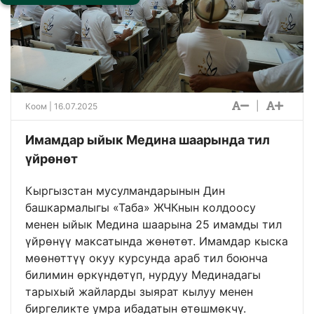
|
Коом
| 16.07.2025
Имамдар ыйык Медина шаарында тил
үйрөнөт
Кыргызстан мусулмандарынын Дин
башкармалыгы «Таба» ЖЧКнын колдоосу
менен ыйык Медина шаарына 25 имамды тил
үйрөнүү максатында жөнөтөт. Имамдар кыска
мөөнөттүү окуу курсунда араб тил боюнча
билимин өркүндөтүп, нурдуу Мединадагы
тарыхый жайларды зыярат кылуу менен
биргеликте умра ибадатын өтөшмөкчү.