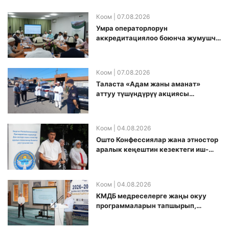
Коом
| 07.08.2026
Умра операторлорун
аккредитациялоо боюнча жумушчу
топ аккредитация өткөрүү күнүн
белгиледи
Коом
| 07.08.2026
Таласта «Адам жаны аманат»
аттуу түшүндүрүү акциясы
өткөрүлдү
Коом
| 04.08.2026
Ошто Конфессиялар жана этностор
аралык кеңештин кезектеги иш-
чарасы уюштурулду
Коом
| 04.08.2026
КМДБ медреселерге жаңы окуу
программаларын тапшырып,
санариптик билим берүү боюнча
долбоорду ишке киргизди