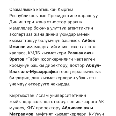
Саамалыкка катышкан Кыргыз
Республикасынын Президентине караштуу
Дин иштери жана этностор аралык
мамилелер боюнча улуттук агенттиктин
экспертиза жана диний уюмдар менен
кызматташуу бөлүмүнүн башчысы
Айбек
Иминов
имамдарга ийгилик тилеп ак жол
кааласа, КМДБ кызматкери
Равшан ажы
Эратов
«Таба» жоопкерчилиги чектелген
коомунун башкы директору, доктор
Абдул-
Илах аль-Мушаррафка
терең ыраазычылык
билдирип, дин кызматкерлерин убакытты
үнөмдүү өткөрүүгө чакырды.
Кыргызстан Ислам университетинин
жыйындар залында өткөрүлгөн иш-чарага АК
мүчөсү, КИУ проректору
Абдиваси ажы
Матраимов
, муфтият кызматкерлери, КИУнун