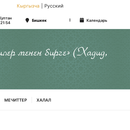
Кыргызча
|
Русский
Куптан
Календарь
21:54
илер менен бирге» (Хадид,
МЕЧИТТЕР
ХАЛАЛ