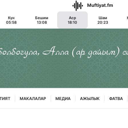
Muftiyat.fm
Күн
Бешим
Аср
Шам
05:58
13:08
18:10
20:23
 болбогула, Алла (ар дайым) с
ТИЯТ
МАКАЛАЛАР
МЕДИА
АЖЫЛЫК
ФАТВА