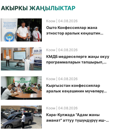
АКЫРКЫ ЖАҢЫЛЫКТАР
Коом
| 04.08.2026
Ошто Конфессиялар жана
этностор аралык кеңештин
кезектеги иш-чарасы
уюштурулду
Коом
| 04.08.2026
КМДБ медреселерге жаңы окуу
программаларын тапшырып,
санариптик билим берүү
боюнча долбоорду ишке
киргизди
Коом
| 04.08.2026
Кыргызстан конфессиялар
аралык кеӊешинин мүчөлөрү
муфтиятта болушту
Коом
| 04.08.2026
Кара-Кулжада "Адам жаны
аманат" аттуу түшүндүрүү иш-
чарасы өткөрүлдү