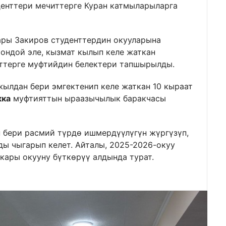
енттери мечиттерге Куран катмыларыларга
ары Закиров студенттердин окууларына
шондой эле, кызмат кылып келе жаткан
ттерге муфтийдин белектери тапшырылды.
жылдан бери эмгектенип келе жаткан 10 кыраат
кка
муфтияттын ыраазычылык баракчасы
н бери расмий түрдө ишмердүүлүгүн жүргүзүп,
ды чыгарып келет. Айталы, 2025-2026-окуу
кары окууну бүткөрүү алдында турат.