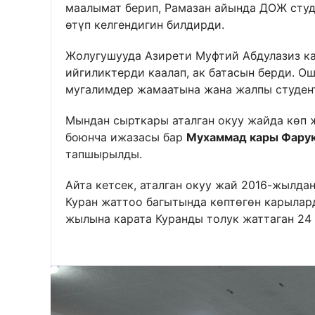
маалымат берип, Рамазан айында ДОЖ студ
өтүп келгендигин билдирди.
Жолугушууда Азирети Муфтий Абдулазиз к
ийгиликтерди каалап, ак батасын берди. О
мугалимдер жамаатына жана жалпы студен
Мындан сырткары аталган окуу жайда көп 
боюнча ижазасы бар
Мухаммад кары Фару
тапшырылды.
Айта кетсек, аталган окуу жай 2016-жылда
Куран жаттоо багытында көптөгөн карылар
жылына карата Куранды толук жаттаган 24 