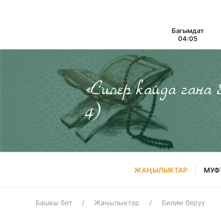
Багымдат
04:05
«Силер кайда гана
4)
ЖАҢЫЛЫКТАР
МУФ
Башкы бет
Жаңылыктар
Билим берүү