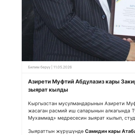
Билим берүү
| 11.05.2026
Азирети Муфтий Абдулазиз кары Зак
зыярат кылды
Кыргызстан мусулмандарынын Азирети М
жасаган расмий иш сапарынын алкагында Т
Мухаммад» медресесин зыярат кылып, студ
Зыяраттын жүрүшүндө
Самидин кары Атаб