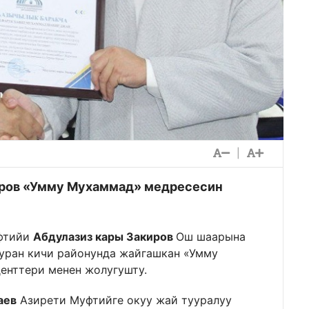
|
иров «Умму Мухаммад» медресесин
уфтийи
Абдулазиз кары Закиров
Ош шаарына
уран кичи районунда жайгашкан «Умму
енттери менен жолугушту.
аев
Азирети Муфтийге окуу жай тууралуу