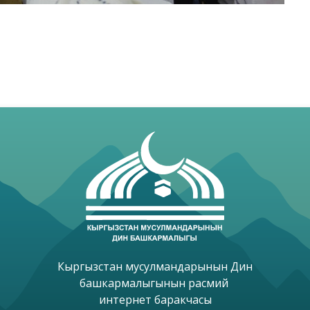
Кыргызстан мусулмандарынын Дин

башкармалыгынын расмий 

интернет баракчасы
