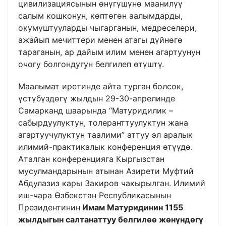
цивилизациясынын өнүгүшүнө маанилүү
салым кошконун, көптөгөн аалымдарды,
окумуштууларды чыгарганын, медреселери,
ажайып мечиттери менен атагы дүйнөгө
тараганын, ар дайым илим менен агартуунун
очогу болгондугун белгилеп өтүштү.
Маалымат иретинде айта турган болсок,
үстүбүздөгү жылдын 29-30-апрелинде
Самарканд шаарында “Матуридилик –
сабырдуулуктун, толеранттуулуктун жана
агартуучулуктун таалими” аттуу эл аралык
илимий-практикалык конференция өтүүдө.
Аталган конференцияга Кыргызстан
мусулмандарынын атынан Азирети Муфтий
Абдулазиз кары Закиров чакырылган. Илимий
иш-чара Өзбекстан Республикасынын
Президентинин
Имам Матуридинин 1155
жылдыгын салтанаттуу белгилөө жөнүндөгү