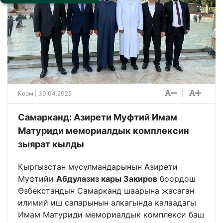
|
Коом
| 30.04.2025
Самарканд: Азирети Муфтий Имам
Матуриди мемориалдык комплексин
зыярат кылды
Кыргызстан мусулмандарынын Азирети
Муфтийи
Абдулазиз кары Закиров
боордош
Өзбекстандын Самарканд шаарына жасаган
илимий иш сапарынын алкагында калаадагы
Имам Матуриди мемориалдык комплекси баш