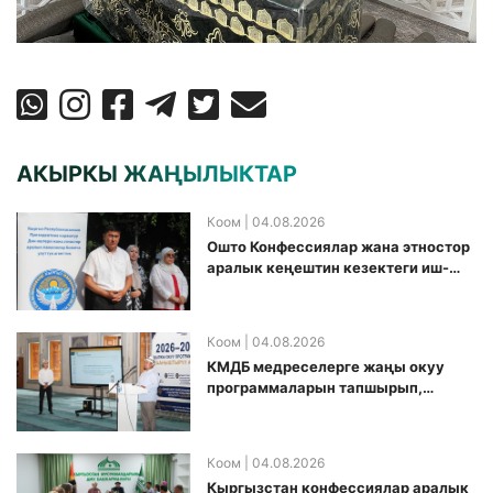
АКЫРКЫ ЖАҢЫЛЫКТАР
Коом
| 04.08.2026
Ошто Конфессиялар жана этностор
аралык кеңештин кезектеги иш-
чарасы уюштурулду
Коом
| 04.08.2026
КМДБ медреселерге жаңы окуу
программаларын тапшырып,
санариптик билим берүү боюнча
долбоорду ишке киргизди
Коом
| 04.08.2026
Кыргызстан конфессиялар аралык