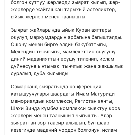
болгон куттуу жерлерди зыярат кылып, жер-
жерлерде жайгашкан тарыхый эстеликтер,
ыйык жерлер менен таанышты.
Зыярат жайларында ыйык Куран аяттары
окулуп, маркумдардын арбагына багышталды.
Ошону менен бирге элдин бакубаттыгы,
Мекендин тынчтыгы, мамлекеттин өнүгүшү,
диний маданияттын өсүшү тиленип, ислам
дүйнөсүнө ынтымак, тынчтык жана жакшылык
суралып, дуба кылынды.
Самарканд зыяратында конференция
катышуучулары шаардагы Имам Матуриди
мемориалдык комплекси, Регистан аянты,
Шахи Зинда күмбөз комплекси сыяктуу кооз
жерлери менен таанышып чыгышты. Алар
зыяраттан зор таасир алышып, бул шаар
кезегинде маданий чордон болгонун, ислам