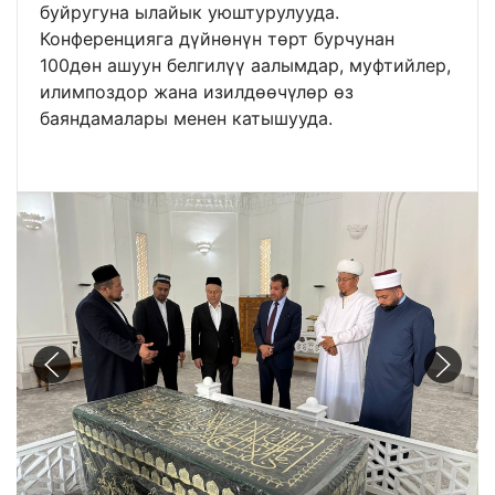
буйругуна ылайык уюштурулууда.
Конференцияга дүйнөнүн төрт бурчунан
100дөн ашуун белгилүү аалымдар, муфтийлер,
илимпоздор жана изилдөөчүлөр өз
баяндамалары менен катышууда.