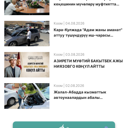
кеӊешинин мүчөлөрү муфтиятта
болушту
Коом
| 04.08.2026
Кара-Кулжада "Адам жаны аманат"
аттуу түшүндүрүү иш-чарасы
өткөрүлдү
Коом
| 03.08.2026
АЗИРЕТИ МУФТИЙ БАКЫТБЕК АЖЫ
НИЯЗОВГО КӨҢҮЛ АЙТТЫ
Коом
| 02.08.2026
Жалал-Абадда кызматтык
автоунаалардын абалы
текшерилди