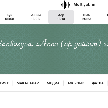
Muftiyat.fm
Күн
Бешим
Аср
Шам
05:58
13:08
18:10
20:23
 болбогула, Алла (ар дайым) с
ТИЯТ
МАКАЛАЛАР
МЕДИА
АЖЫЛЫК
ФАТВА