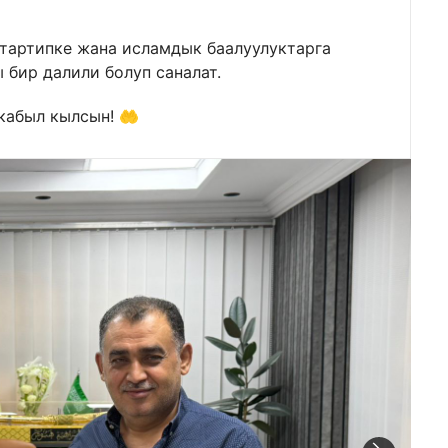
тартипке жана исламдык баалуулуктарга
бир далили болуп саналат.
кабыл кылсын! 🤲