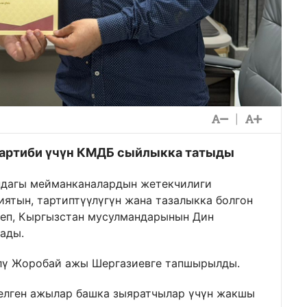
|
артиби үчүн КМДБ сыйлыкка татыды
дагы мейманканалардын жетекчилиги
тын, тартиптүүлүгүн жана тазалыкка болгон
леп, Кыргызстан мусулмандарынын Дин
ады.
ү Жоробай ажы Шергазиевге тапшырылды.
елген ажылар башка зыяратчылар үчүн жакшы