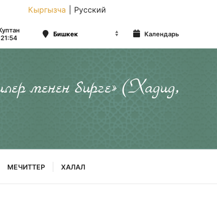
Кыргызча
|
Русский
Куптан
Календарь
21:54
илер менен бирге» (Хадид,
МЕЧИТТЕР
ХАЛАЛ