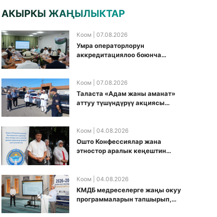
АКЫРКЫ ЖАҢЫЛЫКТАР
Коом
| 07.08.2026
Умра операторлорун
аккредитациялоо боюнча
жумушчу топ аккредитация
өткөрүү күнүн белгиледи
Коом
| 07.08.2026
Таласта «Адам жаны аманат»
аттуу түшүндүрүү акциясы
өткөрүлдү
Коом
| 04.08.2026
Ошто Конфессиялар жана
этностор аралык кеңештин
кезектеги иш-чарасы
уюштурулду
Коом
| 04.08.2026
КМДБ медреселерге жаңы окуу
программаларын тапшырып,
санариптик билим берүү