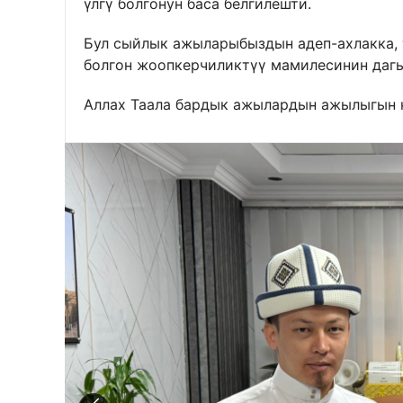
үлгү болгонун баса белгилешти.
Бул сыйлык ажыларыбыздын адеп-ахлакка, 
болгон жоопкерчиликтүү мамилесинин дагы 
Аллах Таала бардык ажылардын ажылыгын 