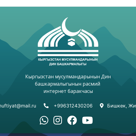
Кыргызстан мусулмандарынын Дин

башкармалыгынын расмий 

интернет баракчасы

uftiyat@mail.ru
+996312430206
Бишкек, Жи