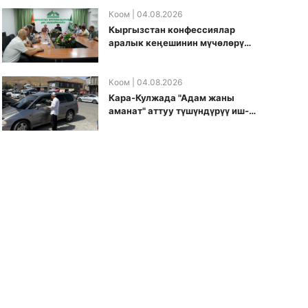
боюнча долбоорду ишке
киргизди
Коом
| 04.08.2026
Кыргызстан конфессиялар
аралык кеӊешинин мүчөлөрү
муфтиятта болушту
Коом
| 04.08.2026
Кара-Кулжада "Адам жаны
аманат" аттуу түшүндүрүү иш-
чарасы өткөрүлдү