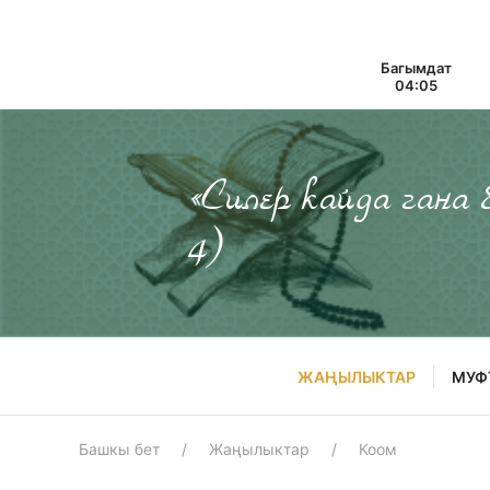
Багымдат
04:05
«Силер кайда гана
4)
ЖАҢЫЛЫКТАР
МУФ
Башкы бет
Жаңылыктар
Коом