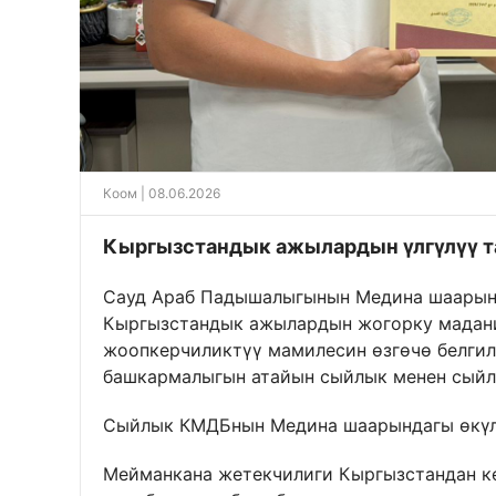
Коом
| 08.06.2026
Кыргызстандык ажылардын үлгүлүү т
Сауд Араб Падышалыгынын Медина шаарын
Кыргызстандык ажылардын жогорку мадания
жоопкерчиликтүү мамилесин өзгөчө белги
башкармалыгын атайын сыйлык менен сыйл
Сыйлык КМДБнын Медина шаарындагы өкүл
Мейманкана жетекчилиги Кыргызстандан к