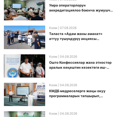
Умра операторлорун
аккредитациялоо боюнча жумушчу
топ аккредитация өткөрүү күнүн
белгиледи
Коом
| 07.08.2026
Таласта «Адам жаны аманат»
аттуу түшүндүрүү акциясы
өткөрүлдү
Коом
| 04.08.2026
Ошто Конфессиялар жана этностор
аралык кеңештин кезектеги иш-
чарасы уюштурулду
Коом
| 04.08.2026
КМДБ медреселерге жаңы окуу
программаларын тапшырып,
санариптик билим берүү боюнча
долбоорду ишке киргизди
Коом
| 04.08.2026