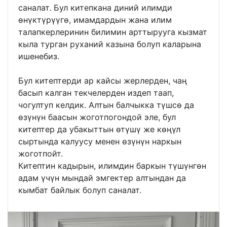
саналат. Бул китепкана диний илимди
өнүктүрүүгө, имамдардын жана илим
талапкерлеринин билимин арттырууга кызмат
кыла турган руханий казына болуп каларына
ишенебиз.
Бул китептерди ар кайсы жерлерден, чаң
басып калган текчелерден издеп таап,
чогултуп келдик. Алтын балчыкка түшсө да
өзүнүн баасын жоготпогондой эле, бул
китептер да убакыттын өтүшү же көңүл
сыртында калуусу менен өзүнүн наркын
жоготпойт.
Китептин кадырын, илимдин баркын түшүнгөн
адам үчүн мындай эмгектер алтындан да
кымбат байлык болуп саналат.