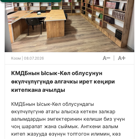
|
Коом
| 08.07.2026
КМДБнын Ысык-Көл облусунун
өкүлчүлүгүндө алгачкы ирет кеңири
китепкана ачылды
КМДБнын Ысык-Көл облусундагы
өкүлчүлүгүнө атагы алыска кеткен залкар
аалымдардын эмгектеринин келиши биз үчүн
чоң шарапат жана сыймык. Анткени аалым
китеп жазууда өзүнүн топтогон илимин, көз