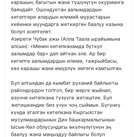
карашын, багытын жана түшүнүгүн окурманга
баяндайт. Ошондуктан аалымдардын
китептери алардын илимий мурастарын
кийинки муундарга жеткирген баалуу казына
болуп эсептелет.
Азирети Чубак ажы (Алла Таала ырайымына
алсын): «Менин китепканамда бүткүл
аалымдар бар» деп айткан эле. Ар бир
китепте аалымдардын илими, тажрыйбасы,
көз карашы жана өмүрлүк эмгеги камтылган.
Бул алтындан да кымбат руханий байлыкты
райондордон топтоп, бир жерге жыйнап,
өзүнчө китепкана түзүүгө жетиштик. Бул
жетишкендик биз үчүн чоң сыймык. Бүгүнкү
күндө аталган китепкана Кыргызстан
мусулмандарынын Дин башкармалыгынын
Ысык-Көл облусундагы өкүлчүлүгүнүн эң
баалуу жана маңыздуу байлыгы болуп