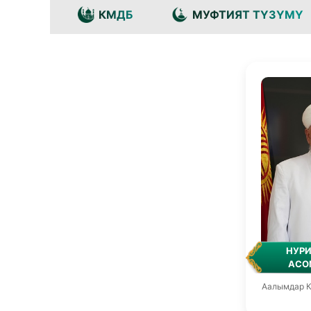
КМДБ
МУФТИЯТ ТҮЗҮМҮ
НУР
АСО
Аалымдар К