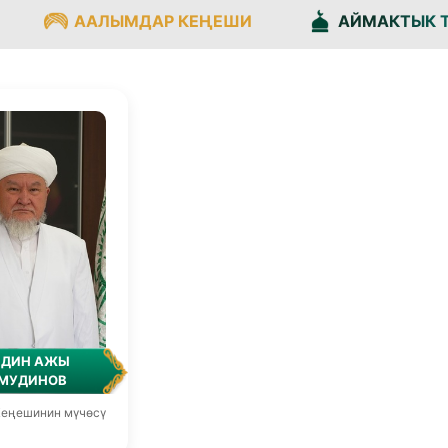
ААЛЫМДАР КЕҢЕШИ
АЙМАКТЫК 
ИДИН АЖЫ
МУДИНОВ
еңешинин мүчөсү