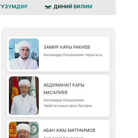
ТҮЗҮМДӨР
ДИНИЙ БИЛИМ
ЗАМИР КАРЫ РАКИЕВ
Аалымдар Кеңешинин төрагасы
АБДИМАНАП КАРЫ
МАСАЛИЕВ
Аалымдар Кеңешинин
төрагасынын орун басары
АБАН АЖЫ МАТРАИМОВ
Аалымдар Кеңешинин