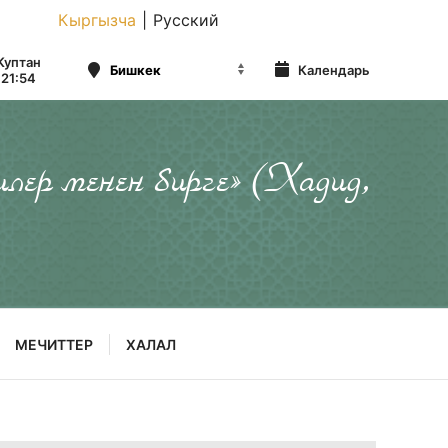
Кыргызча
|
Русский
Куптан
Календарь
21:54
илер менен бирге» (Хадид,
МЕЧИТТЕР
ХАЛАЛ