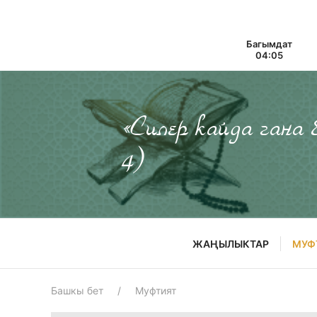
Багымдат
04:05
«Силер кайда гана
4)
ЖАҢЫЛЫКТАР
МУФ
Башкы бет
Муфтият