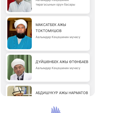
төрагасынын орун басары
МАКСАТБЕК АЖЫ
ТОКТОМУШОВ
Аалымдар Кеңешинин мүчөсү
ДҮЙШӨНБЕК АЖЫ ӨТӨНБАЕВ
Аалымдар Кеңешинин мүчөсү
АБДИШҮКҮР АЖЫ НАРМАТОВ
Аалымдар Кеңешинин мүчөсү