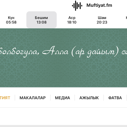
Muftiyat.fm
Күн
Бешим
Аср
Шам
05:58
13:08
18:10
20:23
 болбогула, Алла (ар дайым) с
ТИЯТ
МАКАЛАЛАР
МЕДИА
АЖЫЛЫК
ФАТВА