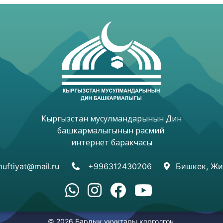
Кыргызстан мусулмандарынын Дин

башкармалыгынын расмий 

интернет баракчасы

uftiyat@mail.ru
+996312430206
Бишкек, Жи
© 2026 Бардык укуктары корголгон.