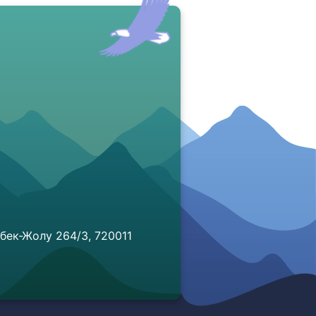
КАЛИЛИДИН АЖЫ ИСАКОВ
Аалымдар Кеңешинин мүчөсү
АБДУЛЛА АЖЫ
АСЫРАНКУЛОВ
Аалымдар Кеңешинин мүчөсү
ДАНИЯР АЖЫ МУРАДИЛОВ
бек-Жолу 264/3, 720011
Аалымдар Кеңешинин мүчөсү
КЕНЖЕТАЙ АЖЫ