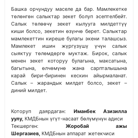
Башка орчундуу маселе да бар. Мамлекетке
төлөнгөн салыктар зекет болуп эсептелбейт.
Салык төлөөчү зекет кылууга милдеттүү
киши болсо, зекетин өзүнчө берет. Салыктар
мамлекеттин киреше булагы экени талашсыз.
Мамлекет ишин жүргүзүшү үчүн салык
сыяктуу төлөмдөргө муктаж. Бирок, салык
менен зекет которуу булагына, максатына,
багытына, өлчөмүнө жана сарпталышына
карай бири-биринен кескин айырмаланат.
Салык – жарандык милдет болсо, зекет –
диний милдет.
Которуп даярдаган:
Иманбек Азизилла
уулу,
КМДБнын үгүт-насаат бөлүмүнүн адиси
Текшерген:
Жоробай ажы
Шергазиев,
КМДБнын аппарат жетекчиси