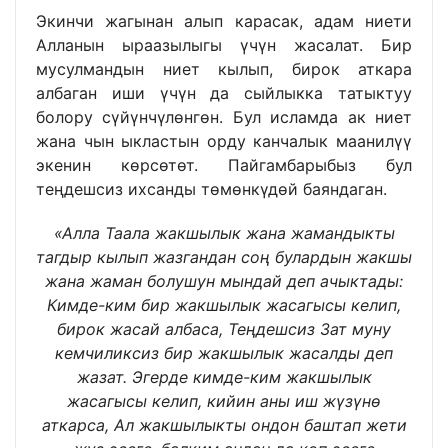
Экинчи жагынан алып карасак, адам ниети
Алланын ыраазылыгы үчүн жасалат. Бир
мусулмандын ниет кылып, бирок аткара
албаган иши үчүн да сыйлыкка татыктуу
болору сүйүнчүлөнгөн. Бул исламда ак ниет
жана чын ыкластын орду канчалык маанилүү
экенин көрсөтөт. Пайгамбарыбыз бул
теңдешсиз ихсанды төмөнкүдөй баяндаган.
«Алла Таала жакшылык жана жамандыкты
тагдыр кылып жазгандан соң булардын жакшы
жана жаман болушун мындай деп ачыктады:
Кимде-ким бир жакшылык жасагысы келип,
бирок жасай албаса, Теңдешсиз Зат муну
кемчиликсиз бир жакшылык жасалды деп
жазат. Эгерде кимде-ким жакшылык
жасагысы келип, кийин аны иш жүзүнө
аткарса, Ал жакшылыкты ондон баштап жети