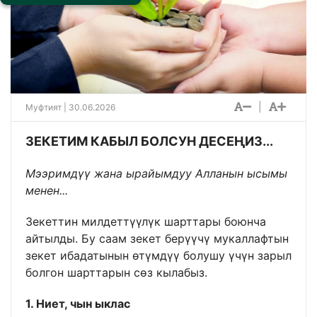
|
Муфтият | 30.06.2026
ЗЕКЕТИМ КАБЫЛ БОЛСУН ДЕСЕҢИЗ...
Мээримдүү жана ырайымдуу Алланын ысымы
менен...
Зекеттин милдеттүүлүк шарттары боюнча
айтылды. Бу саам зекет берүүчү мукаллафтын
зекет ибадатынын өтүмдүү болушу үчүн зарыл
болгон шарттарын сөз кылабыз.
1. Ниет, чын ыклас