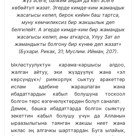
жүз эсеге, балким андан да көп эсеге
көбөйтүп жазат. Эгерде кимде-ким жамандык
жасагысы келип, бирок кийин баш тартса,
муну кемчиликсиз бир жакшылык деп
белгилейт. А эгерде кимде-ким бир жамандык
жасагысы келип, аны аткарса, Улуу Зат ал
жамандыкты болгону бир күнөө деп жазат»
(Бухари. Рикак, 31; Муслим. Ийман, 207).
Ыкластуулуктун карама-каршысы алдоо,
жалган айтуу, эки жүздүүлүк жана «эл
көрсүндүк»/ риякорлук сыктуу аракеттер
ислам адебине жарашпаган жана
ибадаттардын кабыл болушуна тоскоол
болгон терс өзгөчөлүктөрдөн болуп саналат.
Демек, башка ибадаттарда болгон сыяктуу
зекеттин кабыл болушу үчүн да Алланын
ыраазылыгына таянган жакшы ниет жана
ыклас эң алгачкы шарттардан. Буга ылайык,