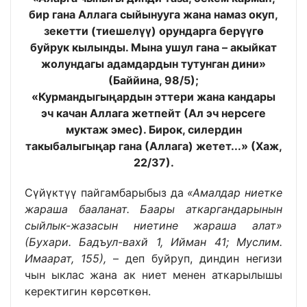
бир гана Аллага сыйынууга жана намаз окуп,
зекетти (тиешелүү) орундарга берүүгө
буйрук кылынды. Мына ушул гана – акыйкат
жолундагы адамдардын тутунган дини»
(Баййина, 98/5);
«Курмандыгыңардын эттери жана кандары
эч качан Аллага жетпейт (Ал эч нерсеге
муктаж эмес). Бирок, силердин
такыбалыгыңар гана (Аллага) жетет...» (Хаж,
22/37).
Сүйүктүү пайгамбарыбыз да
«Амалдар ниетке
жараша бааланат. Баары аткаргандарынын
сыйлык-жазасын ниетине жараша алат»
(Бухари. Бадъул-вахй 1, Ийман 41; Муслим.
Имаарат, 155),
– деп буйруп, диндин негизи
чын ыклас жана ак ниет менен аткарылышы
керектигин көрсөткөн.