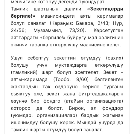
менчигине которуу дегенди туюндурат.
Тамлик шартынын далили
«Зекетиңерди
бергиле!»
маанисиндеги аяты карималар
болуп саналат (Караңыз: Бакара, 2/43; Нур,
24/56; Муззаммил, 73/20). Көрсөтүлгөн
аяттардагы «бергиле!» буйругу мал ээлигинин
экинчи тарапка өткөрүлүшү маанисине келет.
Ушул себептүү зекеттин өтүмдүү (сахих)
болушу үчүн муктаждарга өткөрүлүшү
(тамликий) шарт болуп эсептелет. Зекет –
аяты-каримада (Тообо, 9/60) белгиленген
жактардын так өздөрүнө бериле турганы
сыяктуу эле, зекет жана фитр-садакаларын
өзүнчө бир фондго (атайын организацияга)
которсо да болот. Бирок, ал фонддор
(уюмдар, организациялар) бардык жагынан
ишенимдүү болушу керек. Мындай учурда да
тамлик шарты өтүмдүү болуп саналат.