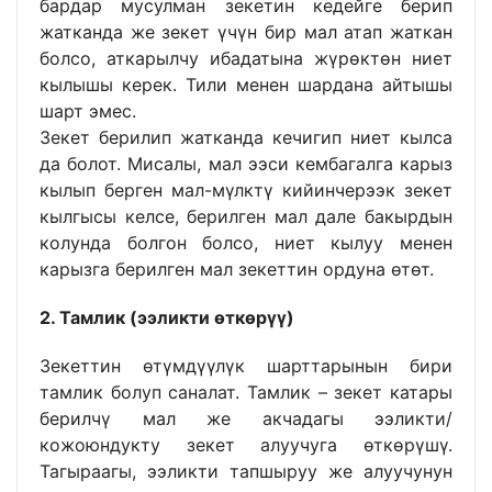
бардар мусулман зекетин кедейге берип
жатканда же зекет үчүн бир мал атап жаткан
болсо, аткарылчу ибадатына жүрөктөн ниет
кылышы керек. Тили менен шардана айтышы
шарт эмес.
Зекет берилип жатканда кечигип ниет кылса
да болот. Мисалы, мал ээси кембагалга карыз
кылып берген мал-мүлктү кийинчерээк зекет
кылгысы келсе, берилген мал дале бакырдын
колунда болгон болсо, ниет кылуу менен
карызга берилген мал зекеттин ордуна өтөт.
2. Тамлик (ээликти өткөрүү)
Зекеттин өтүмдүүлүк шарттарынын бири
тамлик болуп саналат. Тамлик – зекет катары
берилчү мал же акчадагы ээликти/
кожоюндукту зекет алуучуга өткөрүшү.
Тагыраагы, ээликти тапшыруу же алуучунун