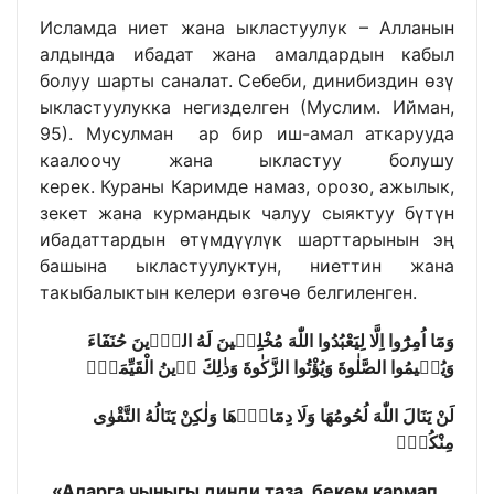
Исламда ниет жана ыкластуулук – Алланын
алдында ибадат жана амалдардын кабыл
болуу шарты саналат. Себеби, динибиздин өзү
ыкластуулукка негизделген (Муслим. Ийман,
95). Мусулман ар бир иш-амал аткарууда
каалоочу жана ыкластуу болушу
керек. Кураны Каримде намаз, орозо, ажылык,
зекет жана курмандык чалуу сыяктуу бүтүн
ибадаттардын өтүмдүүлүк шарттарынын эң
башына ыкластуулуктун, ниеттин жана
такыбалыктын келери өзгөчө белгиленген.
وَمَٓا اُمِرُٓوا اِلَّا لِيَعْبُدُوا اللّٰهَ مُخْلِص۪ينَ لَهُ الدّ۪ينَ حُنَفَٓاءَ
وَيُق۪يمُوا الصَّلٰوةَ وَيُؤْتُوا الزَّكٰوةَ وَذٰلِكَ د۪ينُ الْقَيِّمَةِۜ
لَنْ يَنَالَ اللّٰهَ لُحُومُهَا وَلَا دِمَٓاؤُ۬هَا وَلٰكِنْ يَنَالُهُ التَّقْوٰى
مِنْكُمْۜ
«Аларга чыныгы динди таза, бекем кармап,