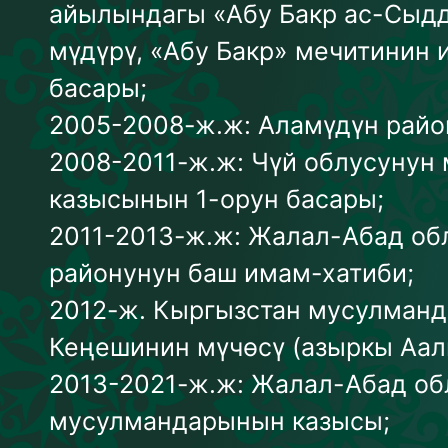
айылындагы «Абу Бакр ас-Сыд
мүдүрү, «Абу Бакр» мечитинин
басары;
2005-2008-ж.ж: Аламүдүн райо
2008-2011-ж.ж: Чүй облусуну
казысынын 1-орун басары;
2011-2013-ж.ж: Жалал-Абад об
районунун баш имам-хатиби;
2012-ж. Кыргызстан мусулман
Кеңешинин мүчөсү (азыркы Аа
2013-2021-ж.ж: Жалал-Абад об
мусулмандарынын казысы;