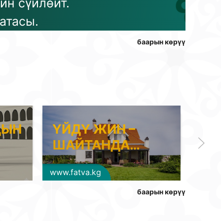
ин сүйлөйт.
 атасы.
баарын көрүү
ДЫН
ҮЙДҮ ЖИН –
ДЖ
ШАЙТАНДА…
БО
www.fatva.kg
www.f
баарын көрүү