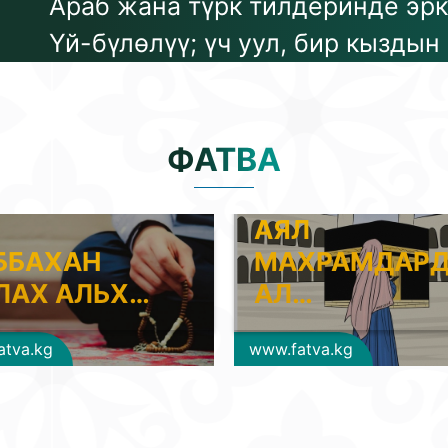
Араб жана түрк тилдеринде эрк
Үй-бүлөлүү; үч уул, бир кыздын
ФАТВА
АЯЛ
ББАХАН
МАХРАМДАР
ЛАХ АЛЬХ…
АЛ…
atva.kg
www.fatva.kg