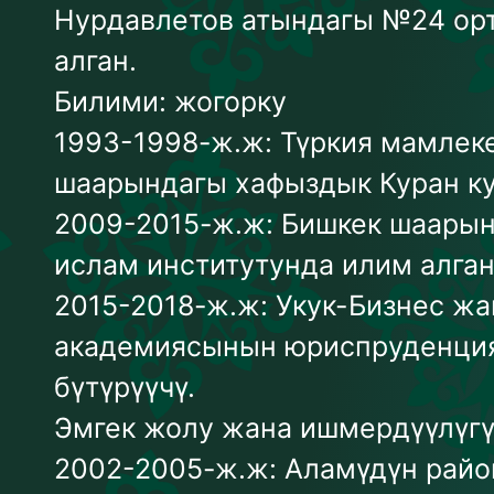
Нурдавлетов атындагы №24 ор
алган.
Билими: жогорку
1993-1998-ж.ж: Түркия мамлек
шаарындагы хафыздык Куран ку
2009-2015-ж.ж: Бишкек шаарын
ислам институтунда илим алган
2015-2018-ж.ж: Укук-Бизнес жа
академиясынын юриспруденция
бүтүрүүчү.
Эмгек жолу жана ишмердүүлүгү
2002-2005-ж.ж: Аламүдүн райо