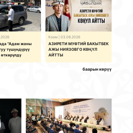
.2026
Коом
| 03.08.2026
ада "Адам жаны
АЗИРЕТИ МУФТИЙ БАКЫТБЕК
туу түшүндүрүү
АЖЫ НИЯЗОВГО КӨҢҮЛ
 өткөрүлдү
АЙТТЫ
баарын көрүү