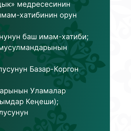
дык» медресесинин
 имам-хатибинин орун
нунун баш имам-хатиби;
н мусулмандарынын
лусунун Базар-Коргон
дарынын Уламалар
лымдар Кеңеши);
лусунун