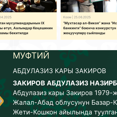
04.2025
Коом
| 25.06.2025
тан мусулмандарынын IX
“Мухтасар ал-Викоя” жана “И
ы өтүп, Аалымдар Кеңешинин
банкинги” боюнча конкурстун
рамы бекитилди
жеңүүчүлөрү сыйланды
МУФТИЙ
АБДУЛАЗИЗ КАРЫ ЗАКИРОВ
ЗАКИРОВ АБДУЛАЗИЗ НАЗИР
Абдулазиз кары Закиров 1979
Жалал-Абад облусунун Базар-К
Жети-Кошкон айылында туулган.