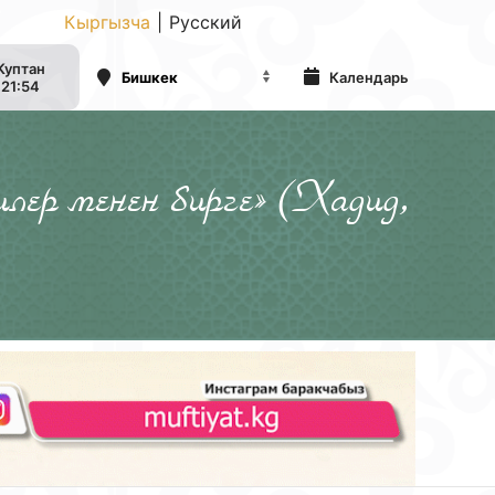
Кыргызча
|
Русский
Куптан
Календарь
21:54
илер менен бирге» (Хадид,