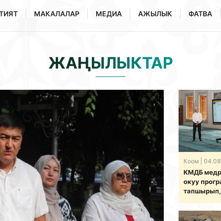
ТИЯТ
МАКАЛАЛАР
МЕДИА
АЖЫЛЫК
ФАТВА
ЖАҢЫЛЫКТАР
Коом
| 04.08
КМДБ медр
окуу прог
тапшырып,
берүү бою
ишке кирг