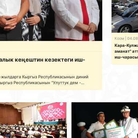
Коом
| 04.08
Кара-Кулж
аманат" ат
иш-чарасы
алык кеңештин кезектеги иш-
-жылдарга Кыргыз Республикасынын диний
Кыргыз Республикасынын “Улуттук дем -
деп-ахлактык өнүгүүсү” жана “Кыргыз жараны
дын 4-августунда Ош шаарында Кыргыз
ри жан…