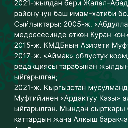
2021-жылдан бери Жалал-Абад 
районунун баш имам-хатиби бол
Сыйлыктары: 2005-ж. «Абдулла
медресесинде өткөн Куран кон
2015-ж. КМДБнын Азирети Муф
2017-ж. «Аймак» облустук коом
редакциясы тарабынан жылды
ыйгарылган;
2021-ж. Кыргызстан мусулман
Муфтийинен «Ардактуу Казы» 
ыйгарылган. Мындан сырткары
каттардын жана Алкыш баракча