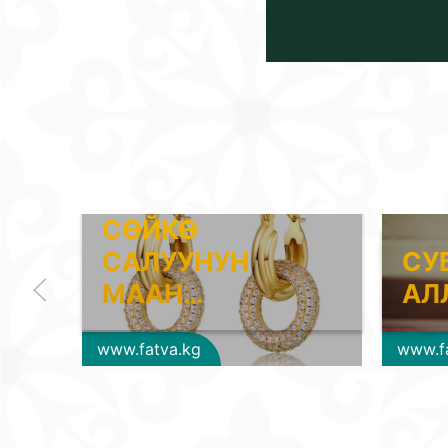
СӨЙКӨ
САЛУУНУН
СУ
МААН…
АЛ
www.fatva.kg
www.f