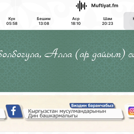
Muftiyat.fm
Күн
Бешим
Аср
Шам
05:58
13:08
18:10
20:23
 болбогула, Алла (ар дайым) с