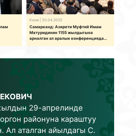
Коом
| 30.04.2025
слам
Самарканд: Азирети Муфтий Имам
Матуридинин 1155 жылдыгына
арналган эл аралык конференцияда
баяндама жасады
БЕКОВИЧ
-жылдын 29-апрелинде
оргон районуна караштуу
 Ал аталган айылдагы С.