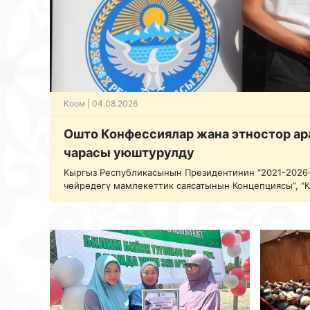
Коом
| 04.08.2026
Ошто Конфессиялар жана этностор ар
чарасы уюштурулду
Кыргыз Республикасынын Президентинин “2021-2026
чөйрөдөгү мамлекеттик саясатынын Концепциясы”, “
дүйнөлүк бийиктик” уңгужолу”, “Инсандын руханий-а
жөнүндө” Жарлыктарын аткаруу алкагында 2026-жыл
Республикасынын Президентине караштуу Дин иште