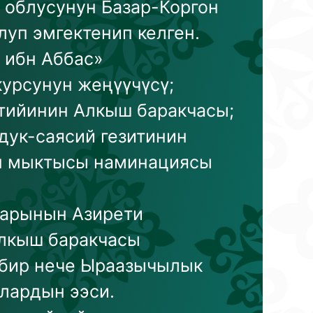
облусунун Базар-Коргон
уп эмгектенип келген.
 ибн Аббас»
курсунун жеңүүчүсү;
тийинин Алкыш баракчасы;
дук-саясий гезитинин
н мыктысы наминациясы
дарынын Азирети
алкыш баракчасы
 бир нече Ыраазычылык
лардын ээси.