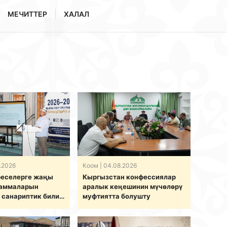
МЕЧИТТЕР
ХАЛАЛ
.2026
Коом
| 04.08.2026
еселерге жаңы
Кыргызстан конфессиялар
раммаларын
аралык кеӊешинин мүчөлөрү
 санариптик билим
муфтиятта болушту
нча долбоорду
изди