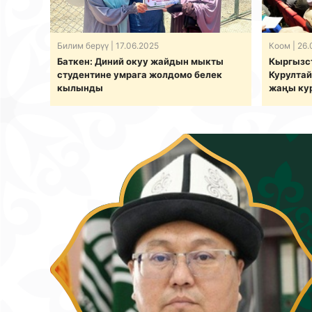
Билим берүү
| 17.06.2025
Коом
| 26.
Баткен: Диний окуу жайдын мыкты
Кыргызс
студентине умрага жолдомо белек
Курултай
кылынды
жаңы ку